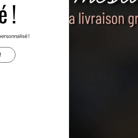
 !
ersonnalisé !
!